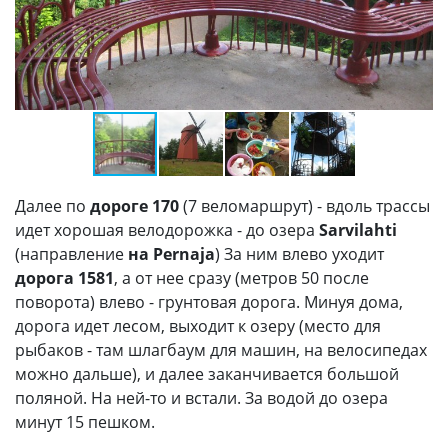
Далее по
дороге 170
(7 веломаршрут) - вдоль трассы
идет хорошая велодорожка - до озера
Sarvilahti
(направление
на Pernaja
) За ним влево уходит
дорога 1581
, а от нее сразу (метров 50 после
поворота) влево - грунтовая дорога. Минуя дома,
дорога идет лесом, выходит к озеру (место для
рыбаков - там шлагбаум для машин, на велосипедах
можно дальше), и далее заканчивается большой
поляной. На ней-то и встали. За водой до озера
минут 15 пешком.