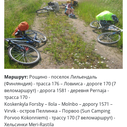
Маршрут:
Рощино - поселок Лильендаль
(Финляндия) - трасса 176 – Ловииса - дороге 170 (7
веломаршрут) - дорога 1581 - деревня Pernaja -
трасса 170 -
Koskenkyla Forsby – Ilola – Molnbо – дорогу 1571 –
Virvik - остров Пеллинка – Порвоо (Sun Camping
Porvoo Kokonniemi) - трассу 170 (7 веломаршрут) -
Хельсинки Meri-Rastila