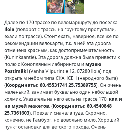
Далее по 170 трассе по веломаршруту до поселка
Ilola
(поворот с трассы на грунтовку пропустили,
ехали по трассе). Стоит ехать, наверное, все же по
рекомендации велокарты, т.к. в ней эта дорога
отмечена красным, как достопримечательность
(Kuninkaantie). Эта дорога должна была привести к
полю с Конопляным лабиринтом и
музею
Postimäki
(Vanha Viipurintie 12, 07280 Ilola) под
открытым небом типа СКАНСЕН (народного быта)
(
Координаты: 60.45531741 25.75389755
). Он очень
маленький, занимает буквально один небольшой
холмик. Указатель на него есть на трассе 170,
как и
на музей макетов
. (
Координаты: 60.4540848
25.7361603
). Поехали сначала туда. Скромно,
конечно, не Гамбург, но довольно мило. Хороший
пункт остановки для детского похода. Очень