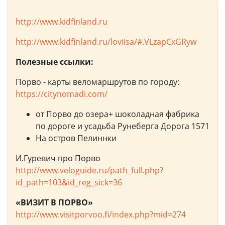
http://www.kidfinland.ru
http://www.kidfinland.ru/loviisa/#.VLzapCxGRyw
Полезные ссылки:
Порво - карты веломаршрутов по городу:
https://citynomadi.com/
от Порво до озера+ шоколадная фабрика
по дороге и усадьба Рунеберга Дорога 1571
На остров Пелиннки
И.Гуревич про Порво
http://www.veloguide.ru/path_full.php?
id_path=103&id_reg_sick=36
«ВИЗИТ В ПОРВО»
http://www.visitporvoo.fi/index.php?mid=274