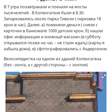
В 7 утра позавтракали и поехали на мосты
тысячелетий . В Копенгагене были в 8.30.
Запарковались около парка Тиволи ( парковка 18
крон в час). Далее: а) поменяли деньги ( сняли с
карточки в банкомате 1000 датских крон. б) нашли
офис информации и книжный магазин (в субботу
открывался позже на час – не стали ждать) (карты я
забыла дома), в) сфотографировались с Андерсеном.
Велосипедистка на одном из зданий Копенгагена
(без –зонта, а с другой стороны – с зонтом)