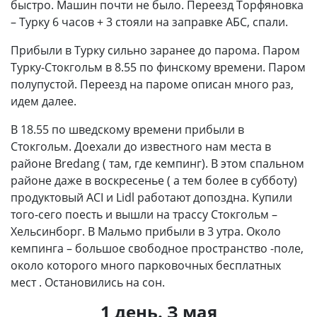
быстро. Машин почти не было. Переезд Торфяновка
– Турку 6 часов + 3 стояли на заправке АБС, спали.
Прибыли в Турку сильно заранее до парома. Паром
Турку-Стокгольм в 8.55 по финскому времени. Паром
полупустой. Переезд на пароме описан много раз,
идем далее.
В 18.55 по шведскому времени прибыли в
Стокгольм. Доехали до известного нам места в
районе Bredang ( там, где кемпинг). В этом спальном
районе даже в воскресенье ( а тем более в субботу)
продуктовый АСI и Lidl работают допоздна. Купили
того-сего поесть и вышли на трассу Стокгольм –
Хельсинборг. В Мальмо прибыли в 3 утра. Около
кемпинга – большое свободное пространство -поле,
около которого много парковочных бесплатных
мест . Остановились на сон.
1 день. З мая