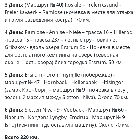
3 День:
(Маршрут № 40) Roskile – Frelerikssund -
Freleriksvaerk – Ramlose (ночевка в месте для отдыха
и гриля разведения костра) . 70 км.
4 День:
Ramlose - Annise - Niele – трасса 16 – Hillerod
-трасса 16 – трасса 237 – лесные грунтовки лес
Gribskov - вдоль озера Ersrum So - Ночевка в месте
для бесплатного кемпинга на озере (северная
оконечность озера) близ городка Ersrum. 50 км.
5 День:
Ersrum - Dronningmjlle (побережье) -
маршрут № 47 - Hornbaek - Hellerbaek – Htlsingor
(замок Кронборг) – маршрут № 9 - ночевка в лесу (
зеленый массив между Sletten - Niva). Около 70 км.
6 День:
Sletten Niva - 9 - Vedbaek - Маршрут № 60 –
Naerum - Kongens Lyngby- Emdrup –Маршрут № 9 -
Ishoj (кемпинг, где оставили машину). Около 70 км.
Всего 320 км.