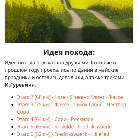
Идея похода:
Идея похода подсказана друзьями. Которые в
прошлом году проехались по Дании в майские
праздники и остались довольны, а также треками
И.Гуревича
.
Этап: 2 (68 км) - Коге - Стивенс Клинт - Факсе
Этап: 3 (75 км) - Факсе - замок Гавнё - Нествед -
Соро
Этап: 4 (64 км) - Соро - Роскилле
Этап: 5 (63 км) - Roskilde - Fredrikswaerk
Этап: 6 (52 км) - Fredrikswaerk - Hillered