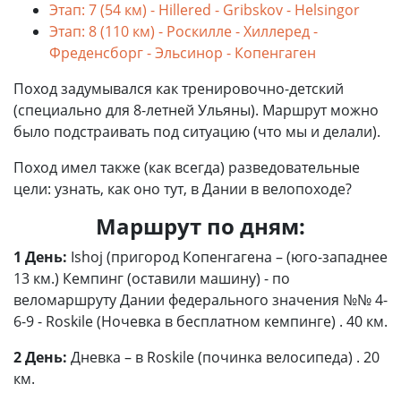
Этап: 7 (54 км) - Hillered - Gribskov - Helsingor
Этап: 8 (110 км) - Роскилле - Хиллеред -
Фреденсборг - Эльсинор - Копенгаген
Поход задумывался как тренировочно-детский
(специально для 8-летней Ульяны). Маршрут можно
было подстраивать под ситуацию (что мы и делали).
Поход имел также (как всегда) разведовательные
цели: узнать, как оно тут, в Дании в велопоходе?
Маршрут по дням:
1 День:
Ishoj (пригород Копенгагена – (юго-западнее
13 км.) Кемпинг (оставили машину) - по
веломаршруту Дании федерального значения №№ 4-
6-9 - Roskile (Ночевка в бесплатном кемпинге) . 40 км.
2 День:
Дневка – в Roskile (починка велосипеда) . 20
км.